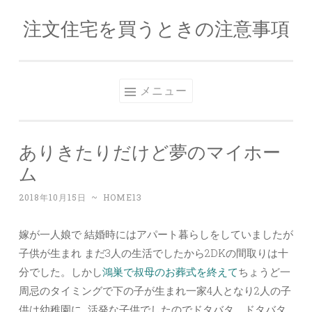
注文住宅を買うときの注意事項
コンテンツへスキップ
メニュー
ありきたりだけど夢のマイホー
ム
2018年10月15日
~
HOME13
嫁が一人娘で 結婚時にはアパート暮らしをしていましたが
子供が生まれ まだ3人の生活でしたから2DKの間取りは十
分でした。しかし
鴻巣で叔母のお葬式を終えて
ちょうど一
周忌のタイミングで下の子が生まれ一家4人となり2人の子
供は幼稚園に…活発な子供でしたのでドタバタ、ドタバタ