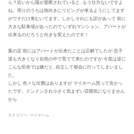
ら？近いから陽が遮断されていると…もう仕方ないですよ
ね、周りのうちは南向きにリビングが来るようにしてます
がウチだけ東むいてます。しかしそれにも訳があって 前に
大きな駐車場があったので いずれマンション、アパートが
出来るのだろうと向きを変えたのです！
案の定 前にはアパートが出来たことは正解でしたが 息子
達も大きくなり自然の中で育てて来たのですが 今度は逆に
こんな田舎では嫌だと…自立して都会に行ってしまいまし
た。
しかし 色々な出費はありますが マイホーム買って良かっ
たです。ドンドンされ小さく気まずい雰囲気になりません
から
カテゴリー:
マイホーム