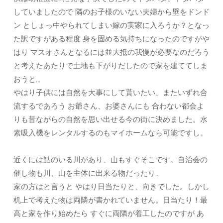
していましたので 隣のお子様のいない夫婦から壁をドンド
ン としょっ中やられてしまい嫁の実家に入ろうか？となっ
た訳ですがある程度 身を固める気持ちになったのですがや
はり マスオさんとなるには並大抵の我慢が必要なのだろう
と考えたあたりで土地も下がりだしたので家を建ててしま
おうと…
やはり子供には自然を大事にして貰いたい、またいずれ合
流するであろう お爺さん、お婆さんにも 合わない都会よ
りも昔ながらの自然を思い出せる今の街に決めました。水
素吸入機をレンタルするのもマイホームなら可能ですし。
近くには鮎のいる川があり、山もすぐそこです。自治会の
催し物も川、山を主体に出来る物だったり…
家の方はと言うと やはり日当たりと、向きでした。しかし
机上で考えた物は両隣が書かれていません。日当たり！最
高と家を作り始めたら すぐに両隣が着工したのですが あ